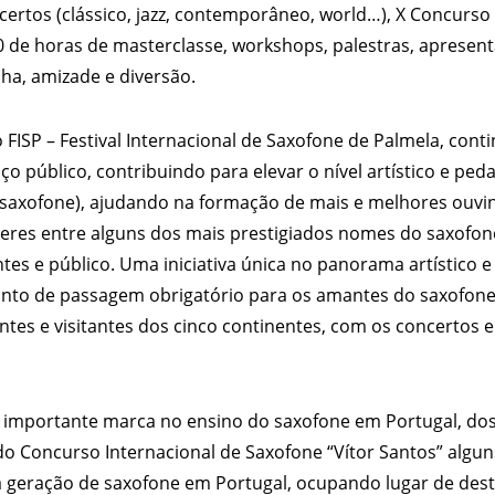
certos (clássico, jazz, contemporâneo, world…), X Concurso
50 de horas de masterclasse, workshops, palestras, apresen
ilha, amizade e diversão.
FISP – Festival Internacional de Saxofone de Palmela, conti
ço público, contribuindo para elevar o nível artístico e ped
axofone), ajudando na formação de mais e melhores ouvin
beres entre alguns dos mais prestigiados nomes do saxofon
ntes e público. Uma iniciativa única no panorama artístico e
onto de passagem obrigatório para os amantes do saxofone
ntes e visitantes dos cinco continentes, com os concertos 
importante marca no ensino do saxofone em Portugal, do
do Concurso Internacional de Saxofone “Vítor Santos” algun
 geração de saxofone em Portugal, ocupando lugar de des