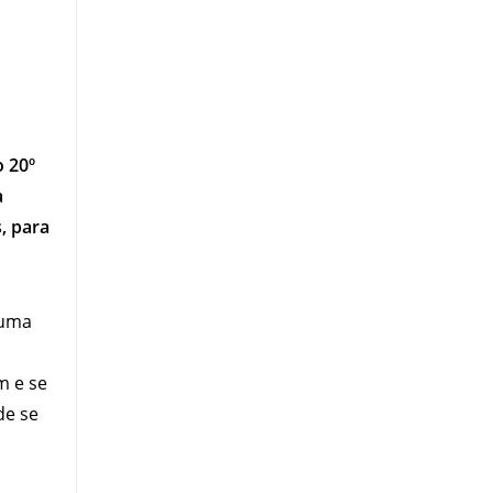
o 20º
a
, para
 uma
m e se
de se