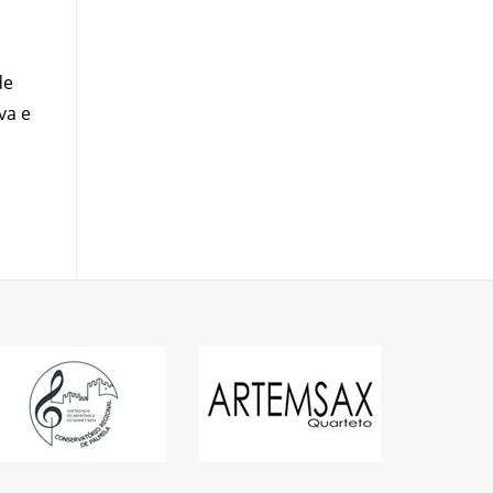
de
va e